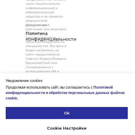
носит исключительно
информационный и
образовательный
характер и не является
медицинской
Документы
консультацией,
диагнозом или лечением.
Политика
Возможны
противопоказания,
конфиденциальности
проконсультируйтесь со
специалистом. Все фото и
видео материалы на
сайте предоставлены
Vydence (Виденс/Вайденс,
Бразилия/США) или
сгенерированы с
использовании ИИ и
Карта сайта
могут отличаться от
реального товара, так как
Уведомление cookies
Главная
приведены для примера.
Продолжая использовать сайт, вы соглашаетесь с
Политикой
Наличие товара и
ETHEREA-MX
условия доставки нужно
конфиденциальности и обработки персональных данных файлов
ZYE ALEX
уточнять. Вся
cookie.
ZYE YAG
информация,
представленная на сайте,
Партнеры
включая информацию о
Контакты
Ok
ценах, наличии услуг и их
описание, носит
ознакомительный
характер и не является
Cookie Настройки
публичной офертой,
определяемой